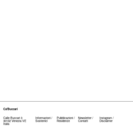
Ca'Buccari
Calle Buccari 3
Informazioni
/
Pubblicazioni /
Newsletter
/
Instagram
/
30132 Venezia VE
Sostienici
Residenze
Contatti
Disclaimer
Italia