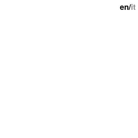
en
/
it